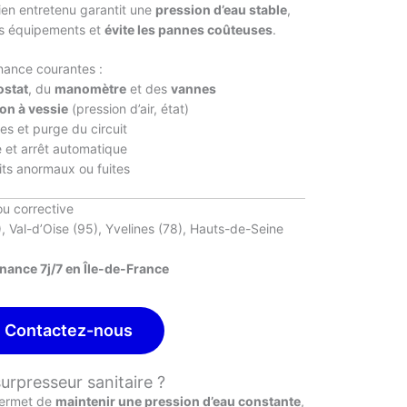
en entretenu garantit une
pression d’eau stable
,
s équipements et
évite les pannes coûteuses
.
nance courantes :
ostat
, du
manomètre
et des
vannes
lon à vessie
(pression d’air, état)
es et purge du circuit
 et arrêt automatique
its anormaux ou fuites
u corrective
5), Val-d’Oise (95), Yvelines (78), Hauts-de-Seine
nce 7j/7 en Île-de-France
Contactez-nous
surpresseur sanitaire ?
ermet de
maintenir une pression d’eau constante
,