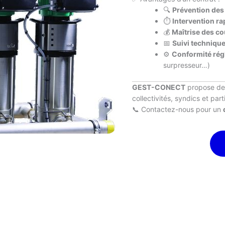
🔍
Prévention de
⏱️
Intervention ra
💰
Maîtrise des co
📅
Suivi techniqu
⚙️
Conformité rég
surpresseur…)
GEST-CONECT
propose d
collectivités, syndics et part
📞 Contactez-nous pour un