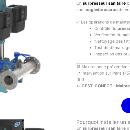
Un
surpresseur sanitaire
bi
une
longévité accrue
de vo
✅ Les opérations de mainte
Contrôle du
press
Vérification du
bal
Nettoyage des filtr
Test de démarrage
Inspection des bru
📆 Maintenance préventive o
📍 Intervention sur Paris (7
(92)
📞
GEST-CONECT – Maintena
Pourquoi installer un 
Un
surpresseur sanitaire
p