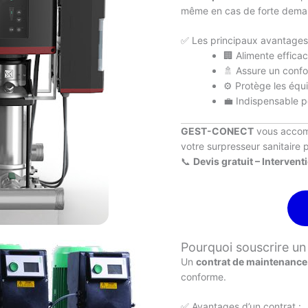
même en cas de forte deman
✅ Les principaux avantages
🏢 Alimente effica
🚿 Assure un confo
⚙️ Protège les éq
💼 Indispensable p
GEST-CONECT
vous accom
votre surpresseur sanitaire 
📞
Devis gratuit – Intervent
Pourquoi souscrire u
Un
contrat de maintenance
conforme.
✅ Avantages d’un contrat :