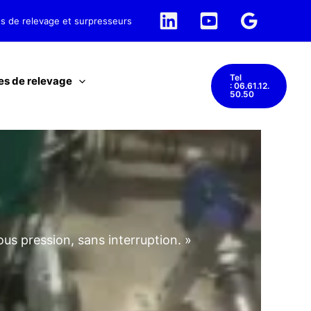
 et surpresseurs
Tel
es de relevage
: 06.61.12.
50.50
us pression, sans interruption. »