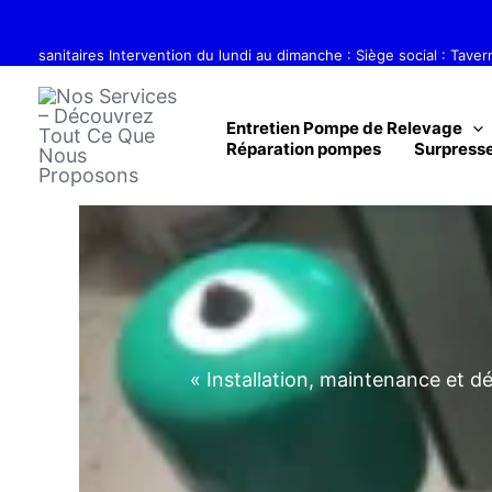
Aller
Réparation, dépannage, entretien 
au
sanitaires Intervention du lundi au dimanche : Siège social : Tave
contenu
Entretien Pompe de Relevage
Réparation pompes
Surpresse
« Installation, maintenance et d