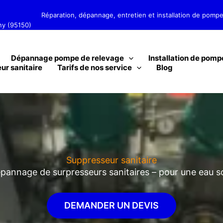
et installation de pompes de relevage
rny (95150)
Dépannage pompe de relevage
Installation de pomp
ur sanitaire
Tarifs de nos service
Blog
Suppresseur sanitaire
épannage de surpresseurs sanitaires – pour une eau so
DEMANDER UN DEVIS