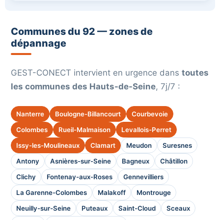
Communes du 92 — zones de
dépannage
GEST-CONECT intervient en urgence dans
toutes
les communes des Hauts-de-Seine
, 7j/7 :
Nanterre
Boulogne-Billancourt
Courbevoie
Colombes
Rueil-Malmaison
Levallois-Perret
Issy-les-Moulineaux
Clamart
Meudon
Suresnes
Antony
Asnières-sur-Seine
Bagneux
Châtillon
Clichy
Fontenay-aux-Roses
Gennevilliers
La Garenne-Colombes
Malakoff
Montrouge
Neuilly-sur-Seine
Puteaux
Saint-Cloud
Sceaux