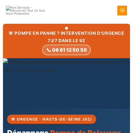
Aller
au
contenu
🚨 POMPE EN PANNE ? INTERVENTION D'URGENCE
7J/7 DANS LE 92
📞 06 61 12 50 50
🚨 URGENCE · HAUTS-DE-SEINE (92)
Dépannage
Pompe de Relevage