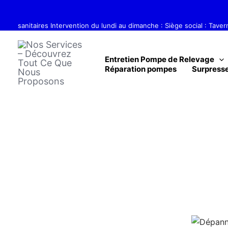
Aller
Réparation, dépannage, entretien 
au
sanitaires Intervention du lundi au dimanche : Siège social : Tave
contenu
Entretien Pompe de Relevage
Réparation pompes
Surpresse