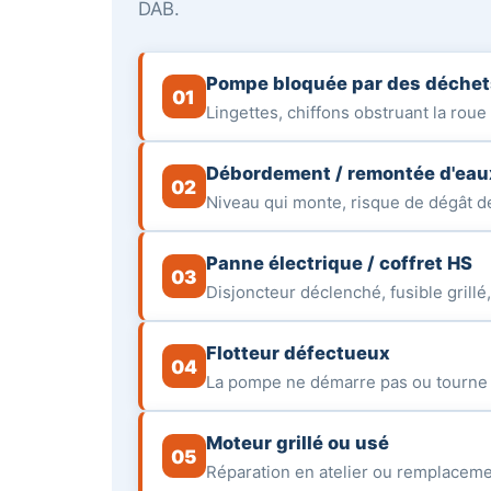
DAB.
Pompe bloquée par des déchet
01
Lingettes, chiffons obstruant la ro
Débordement / remontée d'eau
02
Niveau qui monte, risque de dégât de
Panne électrique / coffret HS
03
Disjoncteur déclenché, fusible grill
Flotteur défectueux
04
La pompe ne démarre pas ou tourne e
Moteur grillé ou usé
05
Réparation en atelier ou remplaceme