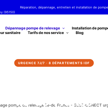
et installation de pompes de relevage
rny (95150)
Dépannage pompe de relevage
Installation de pomp
ur sanitaire
Tarifs de nos service
Blog
URGENCE 7J/7 · 8 DÉPARTEMENTS IDF
Dépannage Pompe d
Relevage
Île-de-France