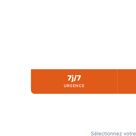
Pompe en
dans to
7j/7
URGENCE
Sélectionnez votr