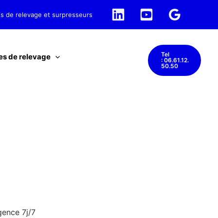
 et surpresseurs
Tel
es de relevage
: 06.61.12.
50.50
e