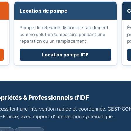
Location de pompe
C
Pompe de relevage disponible rapidement
É
comme solution temporaire pendant une
p
réparation ou un remplacement.
p
Location pompe IDF
riétés & Professionnels d'IDF
nécessitent une intervention rapide et coordonnée. GEST-C
e-France, avec rapport d'intervention systématique.