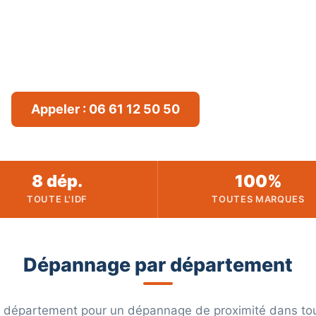
 panne ? Débordement ? GEST-CONECT intervient e
ute l'Île-de-France (75, 77, 78, 91, 92, 93, 94, 95). Di
immédiat, toutes marques.
Appeler : 06 61 12 50 50
Devis gratuit
8 dép.
100%
TOUTE L'IDF
TOUTES MARQUES
Dépannage par département
e département pour un dépannage de proximité dans tout