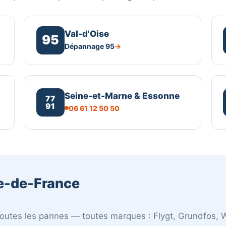
Val-d'Oise
95
Dépannage 95
Seine-et-Marne & Essonne
77
91
06 61 12 50 50
e-de-France
utes les pannes — toutes marques : Flygt, Grundfos, W