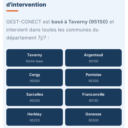
d'intervention
GEST-CONECT est
basé à Taverny (95150)
et
intervient dans toutes les communes du
département 7j/7 :
Taverny
Argenteuil
Notre base
95100
Cergy
Pontoise
95000
95300
Sarcelles
Franconville
95200
95130
Herblay
Gonesse
95220
95500