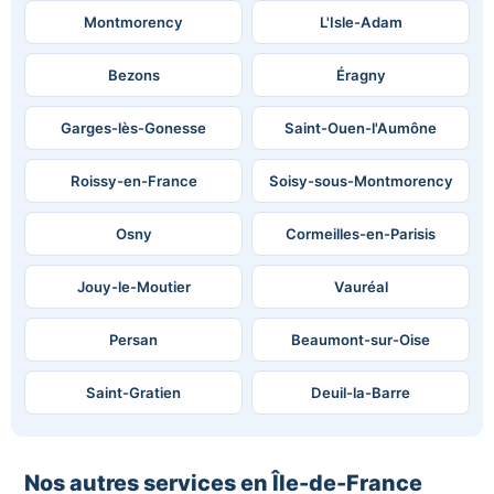
Montmorency
L'Isle-Adam
Bezons
Éragny
Garges-lès-Gonesse
Saint-Ouen-l'Aumône
Roissy-en-France
Soisy-sous-Montmorency
Osny
Cormeilles-en-Parisis
Jouy-le-Moutier
Vauréal
Persan
Beaumont-sur-Oise
Saint-Gratien
Deuil-la-Barre
Nos autres services en Île-de-France