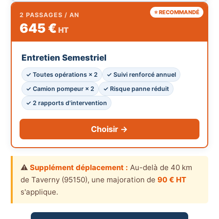
⭐ RECOMMANDÉ
2 PASSAGES / AN
645 €
HT
Entretien Semestriel
✓ Toutes opérations × 2
✓ Suivi renforcé annuel
✓ Camion pompeur × 2
✓ Risque panne réduit
✓ 2 rapports d'intervention
Choisir →
⚠️
Supplément déplacement :
Au-delà de 40 km
de Taverny (95150), une majoration de
90 € HT
s'applique.